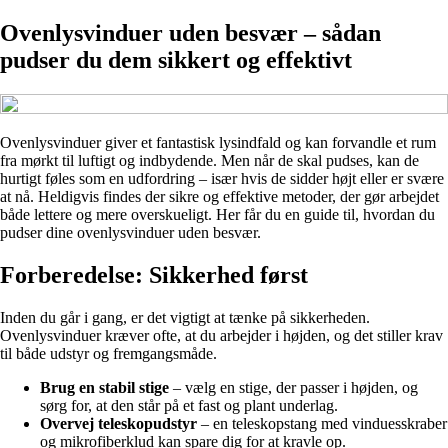
Ovenlysvinduer uden besvær – sådan
pudser du dem sikkert og effektivt
Ovenlysvinduer giver et fantastisk lysindfald og kan forvandle et rum
fra mørkt til luftigt og indbydende. Men når de skal pudses, kan de
hurtigt føles som en udfordring – især hvis de sidder højt eller er svære
at nå. Heldigvis findes der sikre og effektive metoder, der gør arbejdet
både lettere og mere overskueligt. Her får du en guide til, hvordan du
pudser dine ovenlysvinduer uden besvær.
Forberedelse: Sikkerhed først
Inden du går i gang, er det vigtigt at tænke på sikkerheden.
Ovenlysvinduer kræver ofte, at du arbejder i højden, og det stiller krav
til både udstyr og fremgangsmåde.
Brug en stabil stige
– vælg en stige, der passer i højden, og
sørg for, at den står på et fast og plant underlag.
Overvej teleskopudstyr
– en teleskopstang med vinduesskraber
og mikrofiberklud kan spare dig for at kravle op.