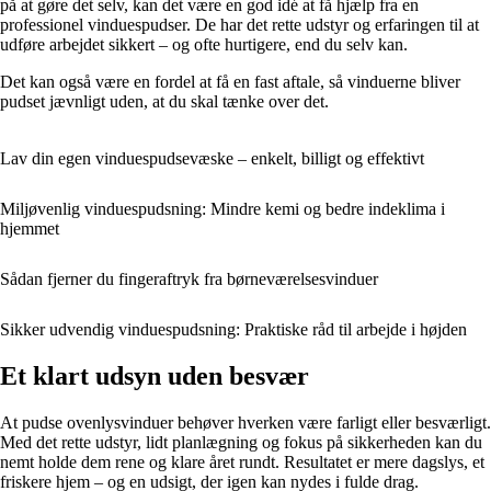
på at gøre det selv, kan det være en god idé at få hjælp fra en
professionel vinduespudser. De har det rette udstyr og erfaringen til at
udføre arbejdet sikkert – og ofte hurtigere, end du selv kan.
Det kan også være en fordel at få en fast aftale, så vinduerne bliver
pudset jævnligt uden, at du skal tænke over det.
Lav din egen vinduespudsevæske – enkelt, billigt og effektivt
Miljøvenlig vinduespudsning: Mindre kemi og bedre indeklima i
hjemmet
Sådan fjerner du fingeraftryk fra børneværelsesvinduer
Sikker udvendig vinduespudsning: Praktiske råd til arbejde i højden
Et klart udsyn uden besvær
At pudse ovenlysvinduer behøver hverken være farligt eller besværligt.
Med det rette udstyr, lidt planlægning og fokus på sikkerheden kan du
nemt holde dem rene og klare året rundt. Resultatet er mere dagslys, et
friskere hjem – og en udsigt, der igen kan nydes i fulde drag.