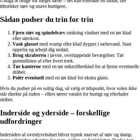
Undgå at bruge for meget sæbe – det kan efterlade en hinde, der
tiltrækker støv og snavs hurtigere.
Sådan pudser du trin for trin
Fjern støv og spindelvæv
omkring vinduet med en tør klud
eller støvkost.
Vask glasset
med svamp eller klud dyppet i sæbevand. Start
oppefra og arbejd dig nedad.
Brug skraberen
i jævne, overlappende bevægelser. Tør
gummilisten af efter hvert træk.
Tør kanterne
med en tør mikrofiberklud for at fjerne eventuelle
dråber.
Polér eventuelt
med en tør klud for ekstra glans.
Hvis du pudser på en solrig dag, så vælg et tidspunkt, hvor solen ikke
står direkte på ruden – ellers tørrer vandet for hurtigt og efterlader
striber.
Inderside og yderside – forskellige
udfordringer
Indersiden af ovenlysvinduet bliver typisk snavset af støv og damp,