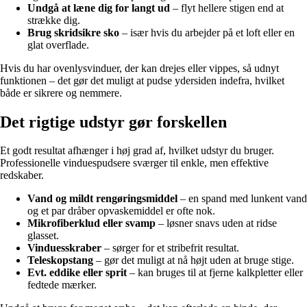
Undgå at læne dig for langt ud
– flyt hellere stigen end at
strække dig.
Brug skridsikre sko
– især hvis du arbejder på et loft eller en
glat overflade.
Hvis du har ovenlysvinduer, der kan drejes eller vippes, så udnyt
funktionen – det gør det muligt at pudse ydersiden indefra, hvilket
både er sikrere og nemmere.
Det rigtige udstyr gør forskellen
Et godt resultat afhænger i høj grad af, hvilket udstyr du bruger.
Professionelle vinduespudsere sværger til enkle, men effektive
redskaber.
Vand og mildt rengøringsmiddel
– en spand med lunkent vand
og et par dråber opvaskemiddel er ofte nok.
Mikrofiberklud eller svamp
– løsner snavs uden at ridse
glasset.
Vinduesskraber
– sørger for et stribefrit resultat.
Teleskopstang
– gør det muligt at nå højt uden at bruge stige.
Evt. eddike eller sprit
– kan bruges til at fjerne kalkpletter eller
fedtede mærker.