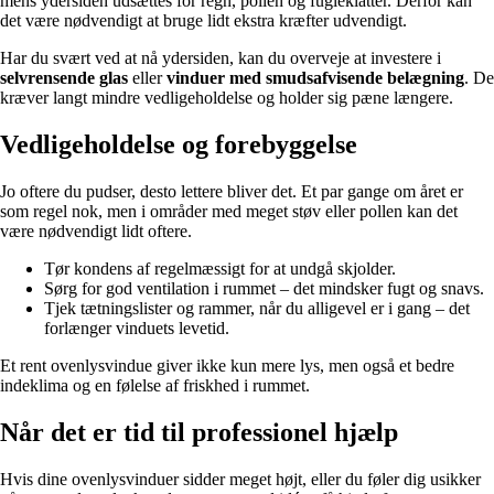
mens ydersiden udsættes for regn, pollen og fugleklatter. Derfor kan
det være nødvendigt at bruge lidt ekstra kræfter udvendigt.
Har du svært ved at nå ydersiden, kan du overveje at investere i
selvrensende glas
eller
vinduer med smudsafvisende belægning
. De
kræver langt mindre vedligeholdelse og holder sig pæne længere.
Vedligeholdelse og forebyggelse
Jo oftere du pudser, desto lettere bliver det. Et par gange om året er
som regel nok, men i områder med meget støv eller pollen kan det
være nødvendigt lidt oftere.
Tør kondens af regelmæssigt for at undgå skjolder.
Sørg for god ventilation i rummet – det mindsker fugt og snavs.
Tjek tætningslister og rammer, når du alligevel er i gang – det
forlænger vinduets levetid.
Et rent ovenlysvindue giver ikke kun mere lys, men også et bedre
indeklima og en følelse af friskhed i rummet.
Når det er tid til professionel hjælp
Hvis dine ovenlysvinduer sidder meget højt, eller du føler dig usikker