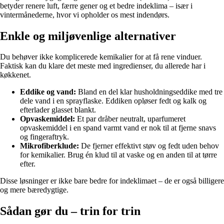
betyder renere luft, færre gener og et bedre indeklima – især i
vintermånederne, hvor vi opholder os mest indendørs.
Enkle og miljøvenlige alternativer
Du behøver ikke komplicerede kemikalier for at få rene vinduer.
Faktisk kan du klare det meste med ingredienser, du allerede har i
køkkenet.
Eddike og vand:
Bland en del klar husholdningseddike med tre
dele vand i en sprayflaske. Eddiken opløser fedt og kalk og
efterlader glasset blankt.
Opvaskemiddel:
Et par dråber neutralt, uparfumeret
opvaskemiddel i en spand varmt vand er nok til at fjerne snavs
og fingeraftryk.
Mikrofiberklude:
De fjerner effektivt støv og fedt uden behov
for kemikalier. Brug én klud til at vaske og en anden til at tørre
efter.
Disse løsninger er ikke bare bedre for indeklimaet – de er også billigere
og mere bæredygtige.
Sådan gør du – trin for trin