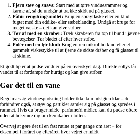
Fjern støv og snavs:
Start med at tørre vinduesrammer og
karme af, så du undgår at trække skidt ud på glasset.
Påfør rengøringsmidlet:
Brug en sprayflaske eller en klud
fugtet med din eddike- eller sæbeblanding. Undgå at bruge for
meget væske – det kan give striber.
Tør af med en skraber:
Træk skraberen fra top til bund i jævne
bevægelser. Tør bladet af efter hver stribe.
Polér med en tør klud:
Brug en ren mikrofiberklud eller et
gammelt viskestykke til at fjerne de sidste dråber og få glasset til
at skinne.
Et godt tip er at pudse vinduer på en overskyet dag. Direkte sollys får
vandet til at fordampe for hurtigt og kan give striber.
Gør det til en vane
Regelmæssig vinduespudsning holder ikke kun udsigten klar – det
forhindrer også, at støv og partikler samler sig på glasset og spredes i
rummet. Hvis du bruger milde, parfumefri midler, kan du pudse oftere
uden at bekymre dig om kemikalier i luften.
Overvej at gøre det til en fast rutine et par gange om året – for
eksempel i foråret og efteråret, hvor vejret er mildt.