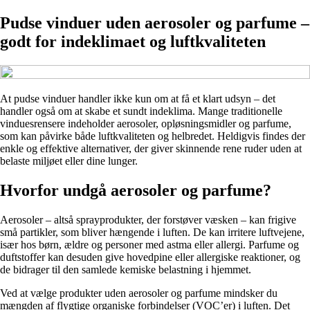
Pudse vinduer uden aerosoler og parfume –
godt for indeklimaet og luftkvaliteten
At pudse vinduer handler ikke kun om at få et klart udsyn – det
handler også om at skabe et sundt indeklima. Mange traditionelle
vinduesrensere indeholder aerosoler, opløsningsmidler og parfume,
som kan påvirke både luftkvaliteten og helbredet. Heldigvis findes der
enkle og effektive alternativer, der giver skinnende rene ruder uden at
belaste miljøet eller dine lunger.
Hvorfor undgå aerosoler og parfume?
Aerosoler – altså sprayprodukter, der forstøver væsken – kan frigive
små partikler, som bliver hængende i luften. De kan irritere luftvejene,
især hos børn, ældre og personer med astma eller allergi. Parfume og
duftstoffer kan desuden give hovedpine eller allergiske reaktioner, og
de bidrager til den samlede kemiske belastning i hjemmet.
Ved at vælge produkter uden aerosoler og parfume mindsker du
mængden af flygtige organiske forbindelser (VOC’er) i luften. Det